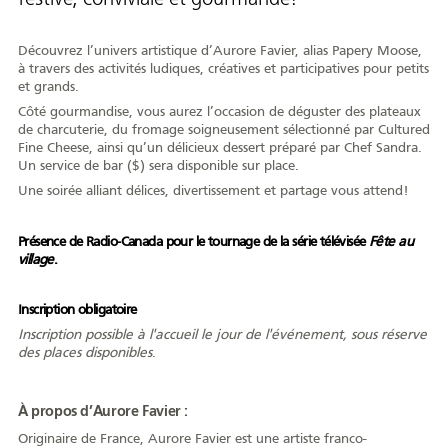
AFY
Découvrez l’univers artistique d’Aurore Favier, alias Papery Moose,
à travers des activités ludiques, créatives et participatives pour petits
et grands.
Côté gourmandise, vous aurez l’occasion de déguster des plateaux
de charcuterie, du fromage soigneusement sélectionné par Cultured
Équipe
CA
À propos
Carrière
Fine Cheese, ainsi qu’un délicieux dessert préparé par Chef Sandra.
Un service de bar ($) sera disponible sur place.
Une soirée alliant délices, divertissement et partage vous attend!
Présence de Radio-Canada pour le tournage de la série télévisée
Fête au
Nouvelles
Communiqués
Publications
Projets
Partenaires
village
.
spéciaux
financiers
Inscription obligatoire
Inscription possible à l'accueil le jour de l'événement, sous réserve
Devenir membre
des places disponibles
.
À propos d’Aurore Favier :
COMMUNAUTÉ
Originaire de France, Aurore Favier est une artiste franco-