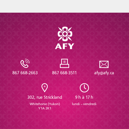
867 668-2663
867 668-3511
afy@afy.ca
302, rue Strickland
9 h à 17 h
Whitehorse (Yukon)
lundi – vendredi
Y1A 2K1