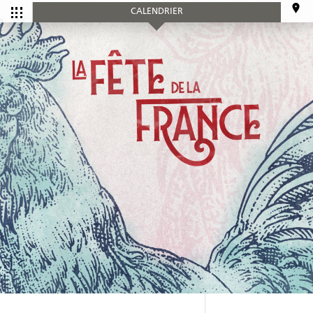
CALENDRIER
CALENDRIER
Tous les
Ce mois-ci
événements
SERVICES
Accueil et aide à l'établissement
Aide à l’emploi
Appui au recrutement