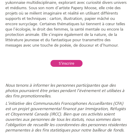
yukonnaise multidisciplinaire, explorant avec curiosité divers univers
et médiums. Sous son nom d’artiste Papery Moose, elle crée des
projets où se mêlent imaginaire et réalité en utilisant différents
supports et techniques : carton, illustration, papier mâché ou
encore surcyclage. Certaines thématiques lui tiennent à cœur telles
que l’écologie, le droit des femmes, la santé mentale ou encore la
Portrait
Histoire
Organismes
protection animale. Elle s’inspire également de la nature, de la
littérature jeunesse et du fantastique pour transmettre des
messages avec une touche de poésie, de douceur et d’humour.
S'inscrire
Centre de la
Médias
francophonie
Nous tenons à informer les personnes participantes que des
photos pourraient être prises pendant l’événement et utilisées à
des fins promotionnelles.
L’initiative des Communautés Francophones Accueillantes (CFA)
Journée de la
Reconnaissance
Émission
est un projet gouvernemental financé par Immigration, Réfugiés
francophonie
Rencontres
et Citoyenneté Canada (IRCC). Bien que ces activités soient
ouvertes aux personnes de tous les statuts, nous sommes dans
l’obligation de recueillir les coordonnées des personnes résidentes
permanentes à des fins statistiques pour notre bailleur de fonds.