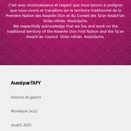
C'est avec reconnaissance et respect que nous tenons à souligner
que nous vivons et travaillons sur le territoire traditionnel de la
Première Nation des Kwanlin Dün et du Conseil des Ta'an Kwäch'än.
Shä̀w níthän. Kwä̀nä̀schis.
We respectfully acknowledge that we live and work on the
traditional territory of the Kwanlin Dün First Nation and the Ta’an
Kwäch’än Council. Shä̀w níthän. Kwä̀nä̀schis.
Aussi par l’AFY
Histoire de guerre
Mosaique (au)2
JeuxFC 2025