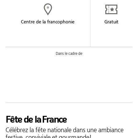
Formation
Entrepreneuriat
Centre de la francophonie
Gratuit
Justice
Arts et culture
Bénévolat
Jeunesse
50 ans +
Soutien à domicile
Location d'équipement
Fête de la France
Tourisme
Célébrez la fête nationale dans une ambiance
festive, conviviale et gourmande!