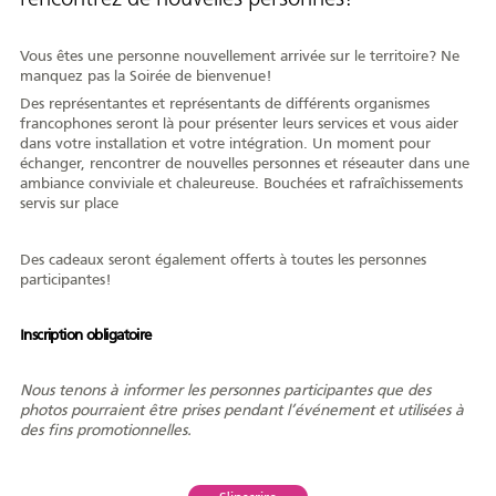
AFY
Vous êtes une personne nouvellement arrivée sur le territoire? Ne
manquez pas la Soirée de bienvenue!
Des représentantes et représentants de différents organismes
francophones seront là pour présenter leurs services et vous aider
dans votre installation et votre intégration. Un moment pour
Équipe
CA
À propos
Carrière
échanger, rencontrer de nouvelles personnes et réseauter dans une
ambiance conviviale et chaleureuse. Bouchées et rafraîchissements
servis sur place
Des cadeaux seront également offerts à toutes les personnes
Nouvelles
Communiqués
Publications
Projets
Partenaires
participantes!
spéciaux
financiers
Inscription obligatoire
Devenir membre
Nous tenons à informer les personnes participantes que des
photos pourraient être prises pendant l’événement et utilisées à
des fins promotionnelles.
COMMUNAUTÉ