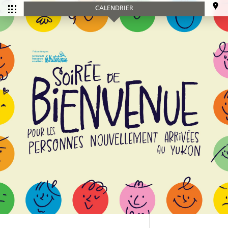
CALENDRIER
CALENDRIER
Tous les
Ce mois-ci
événements
SERVICES
Accueil et aide à l'établissement
Aide à l’emploi
Appui au recrutement