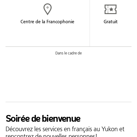
Formation
Entrepreneuriat
Centre de la Francophonie
Gratuit
Justice
Arts et culture
Bénévolat
Jeunesse
50 ans +
Soutien à domicile
Location d'équipement
Soirée de bienvenue
Tourisme
Découvrez les services en français au Yukon et
rencontrez de nouvelles personnes!