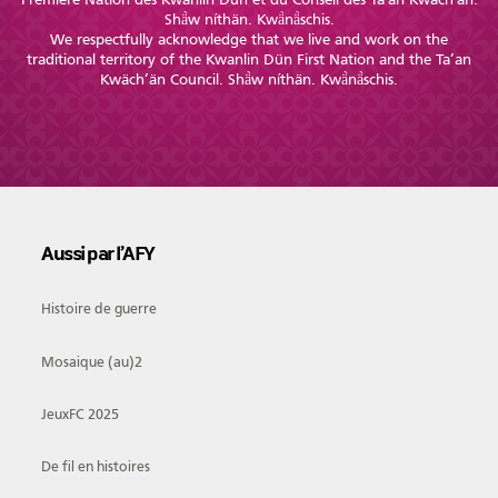
Shä̀w níthän. Kwä̀nä̀schis.
We respectfully acknowledge that we live and work on the
traditional territory of the Kwanlin Dün First Nation and the Ta’an
Kwäch’än Council. Shä̀w níthän. Kwä̀nä̀schis.
Aussi par l’AFY
Histoire de guerre
Mosaique (au)2
JeuxFC 2025
De fil en histoires