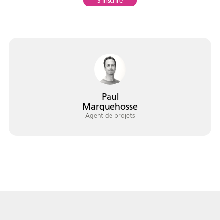
S'inscrire
Portrait
Histoire
Organismes
Paul
Marquehosse
Centre de la
Médias
francophonie
Agent de projets
Journée de la
Reconnaissance
Émission
francophonie
Rencontres