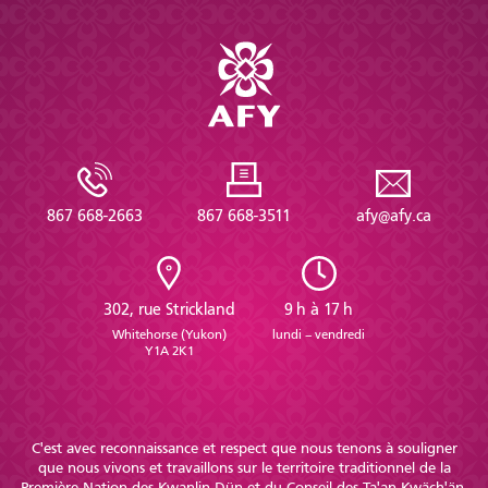
867 668-2663
867 668-3511
afy@afy.ca
302, rue Strickland
9 h à 17 h
Whitehorse (Yukon)
lundi – vendredi
Y1A 2K1
C'est avec reconnaissance et respect que nous tenons à souligner
que nous vivons et travaillons sur le territoire traditionnel de la
Première Nation des Kwanlin Dün et du Conseil des Ta'an Kwäch'än.