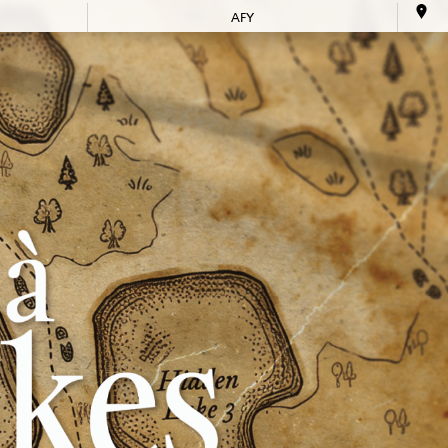
AFY
tion
Arts et culture
Jeunesse
Location
SERVICES
d'équipement
neuriat
Bénévolat
50 ans +
ice
Soutien à
domicile
Tourisme
AFY