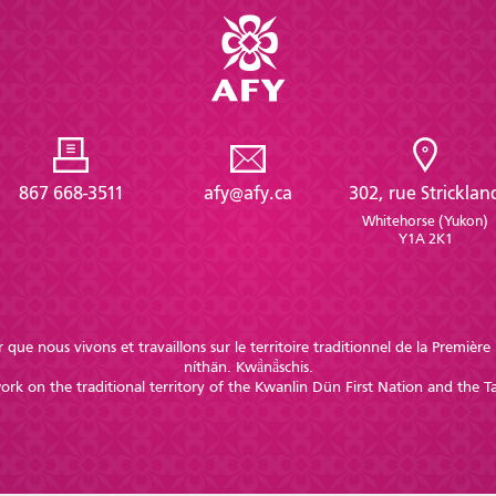
867 668-3511
afy@afy.ca
302, rue Stricklan
Whitehorse (Yukon)
Y1A 2K1
 que nous vivons et travaillons sur le territoire traditionnel de la Premiè
níthän. Kwä̀nä̀schis.
k on the traditional territory of the Kwanlin Dün First Nation and the Ta