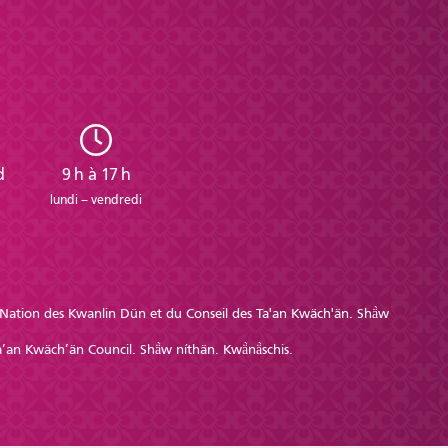
d
9 h à 17 h
lundi – vendredi
re Nation des Kwanlin Dün et du Conseil des Ta'an Kwäch'än. Shä̀w
’an Kwäch’än Council. Shä̀w níthän. Kwä̀nä̀schis.