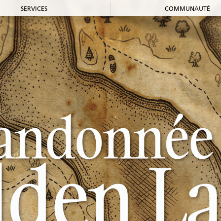
SERVICES
COMMUNAUTÉ
Accueil et aide à
Forma
l'établissement
Aide à l’emploi
Entrepre
Appui
Just
au recrutement