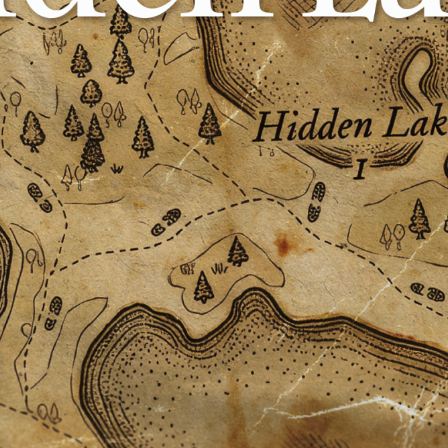
Centre de la
Équipe
francophonie
Médias
Nouvelles
C