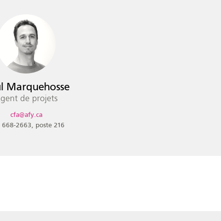
l Marquehosse
gent de projets
cfa@afy.ca
 668-2663
216