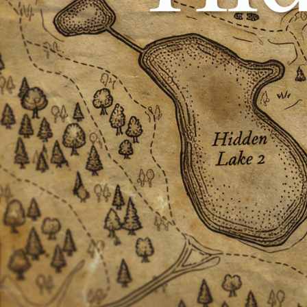
Journée de la
Portrait
francophonie
Histoire
Reconnaissance
Organismes
Émission Rencontres