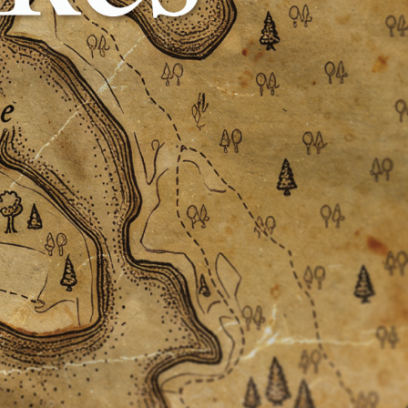
CA
À propos
Carrière
ommuniqués
Publications
Projets
Partenaires
spéciaux
financiers
Devenir membre