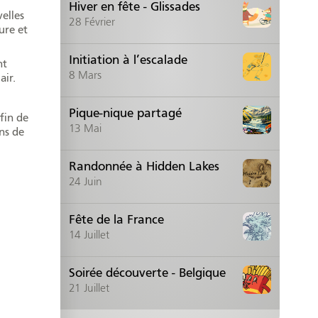
Hiver en fête - Glissades
elles
28
Février
ure et
Initiation à l’escalade
nt
8
Mars
air.
Pique-nique partagé
Afin de
13
Mai
ns de
Randonnée à Hidden Lakes
24
Juin
Fête de la France
14
Juillet
Soirée découverte - Belgique
21
Juillet