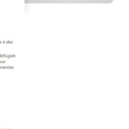
s à des
Réfugiés
aux
anentes