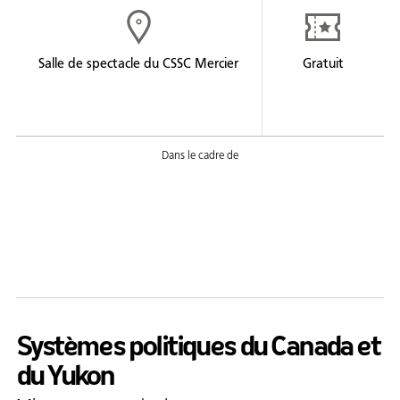
Formation
Entrepreneuriat
Salle de spectacle du CSSC Mercier
Gratuit
Justice
Arts et culture
Bénévolat
Jeunesse
50 ans +
Soutien à domicile
Location d'équipement
Systèmes politiques du Canada et
Tourisme
du Yukon