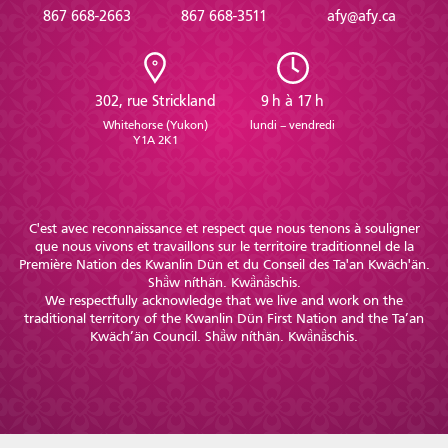
867 668-2663
867 668-3511
afy@afy.ca
302, rue Strickland
9 h à 17 h
Whitehorse (Yukon)
lundi – vendredi
Y1A 2K1
C'est avec reconnaissance et respect que nous tenons à souligner
que nous vivons et travaillons sur le territoire traditionnel de la
Première Nation des Kwanlin Dün et du Conseil des Ta'an Kwäch'än.
Shä̀w níthän. Kwä̀nä̀schis.
We respectfully acknowledge that we live and work on the
traditional territory of the Kwanlin Dün First Nation and the Ta’an
Kwäch’än Council. Shä̀w níthän. Kwä̀nä̀schis.