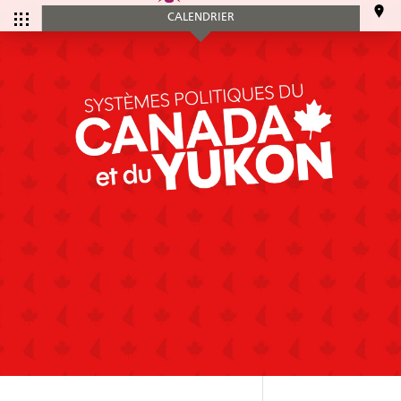
CALENDRIER
CALENDRIER
Tous les
Ce mois-ci
événements
SERVICES
Accueil et aide à l'établissement
Aide à l’emploi
Appui au recrutement