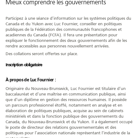
Mieux comprendre les gouvernements
AFY
Participez à une séance d’information sur les systèmes politiques du
Canada et du Yukon avec Luc Fournier, conseiller en politiques
publiques de la Fédération des communautés francophones et
acadiennes du Canada (FCFA). Il fera une présentation pour
expliquer le fonctionnement des deux gouvernements afin de les
Équipe
CA
À propos
Carrière
rendre accessibles aux personnes nouvellement arrivées.
Des collations seront offertes sur place.
Inscription obligatoire
Nouvelles
Communiqués
Publications
Projets
Partenaires
À propos de Luc Fournier :
spéciaux
financiers
Originaire du Nouveau-Brunswick, Luc Fournier est titulaire d’un
baccalauréat et d’une maîtrise en communication publique, ainsi
que d’un diplôme en gestion des ressources humaines. Il possède
un parcours professionnel étoffé, notamment en analyse et en
Devenir membre
élaboration de politiques publiques, acquise au sein de cabinets
ministériels et dans la fonction publique des gouvernements du
Canada, du Nouveau-Brunswick et du Yukon. Il a également occupé
le poste de directeur des relations gouvernementales et des
politiques pour l’association nationale représentant l’industrie de la
COMMUNAUTÉ