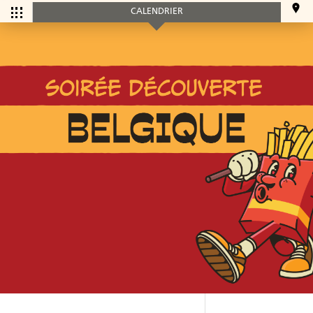
CALENDRIER
CALENDRIER
Tous les
Ce mois-ci
événements
SERVICES
Accueil et aide à l'établissement
Aide à l’emploi
Appui au recrutement