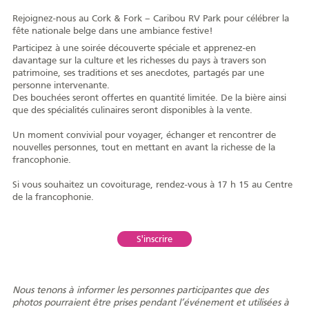
AFY
Rejoignez-nous au Cork & Fork – Caribou RV Park pour célébrer la
fête nationale belge dans une ambiance festive!
Participez à une soirée découverte spéciale et apprenez-en
davantage sur la culture et les richesses du pays à travers son
patrimoine, ses traditions et ses anecdotes, partagés par une
personne intervenante.
Équipe
CA
À propos
Carrière
Des bouchées seront offertes en quantité limitée. De la bière ainsi
que des spécialités culinaires seront disponibles à la vente.
Un moment convivial pour voyager, échanger et rencontrer de
nouvelles personnes, tout en mettant en avant la richesse de la
francophonie.
Nouvelles
Communiqués
Publications
Projets
Partenaires
Si vous souhaitez un covoiturage, rendez-vous à 17 h 15 au Centre
spéciaux
financiers
de la francophonie.
S'inscrire
Devenir membre
Nous tenons à informer les personnes participantes que des
COMMUNAUTÉ
photos pourraient être prises pendant l’événement et utilisées à