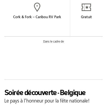
Formation
Entrepreneuriat
Cork & Fork – Caribou RV Park
Gratuit
Justice
Arts et culture
Bénévolat
Jeunesse
50 ans +
Soutien à domicile
Location d'équipement
Soirée découverte - Belgique
Tourisme
Le pays à l’honneur pour la fête nationale!