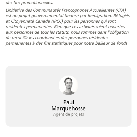
des fins promotionnelles.
Linitiative des Communautés Francophones Accueillantes (CFA)
est un projet gouvernemental financé par Immigration, Réfugiés
et Citoyenneté Canada (IRCC) pour les personnes qui sont
résidentes permanentes. Bien que ces activités soient ouvertes
Portrait
Histoire
Organismes
aux personnes de tous les statuts, nous sommes dans l’obligation
de recueillir les coordonnées des personnes résidentes
permanentes à des fins statistiques pour notre bailleur de fonds
Centre de la
Médias
francophonie
Paul
Journée de la
Reconnaissance
Émission
Marquehosse
francophonie
Rencontres
Agent de projets