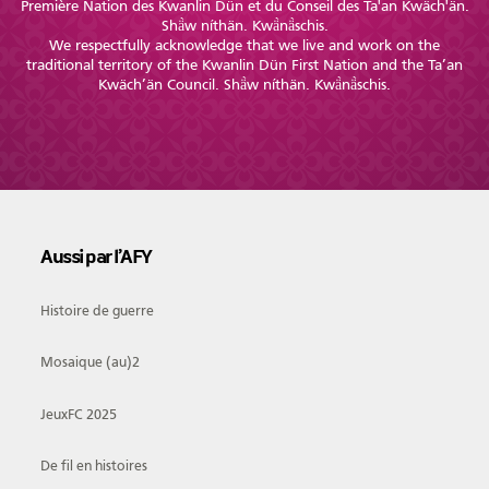
Première Nation des Kwanlin Dün et du Conseil des Ta'an Kwäch'än.
Shä̀w níthän. Kwä̀nä̀schis.
We respectfully acknowledge that we live and work on the
traditional territory of the Kwanlin Dün First Nation and the Ta’an
Kwäch’än Council. Shä̀w níthän. Kwä̀nä̀schis.
Aussi par l’AFY
Histoire de guerre
Mosaique (au)2
JeuxFC 2025
De fil en histoires