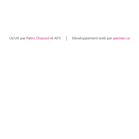
UI/UX par
Patric Chaussé
et AFY
Développement web par
aasman.ca