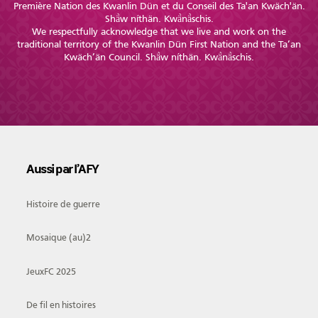
Première Nation des Kwanlin Dün et du Conseil des Ta'an Kwäch'än.
Shä̀w níthän. Kwä̀nä̀schis.
We respectfully acknowledge that we live and work on the
traditional territory of the Kwanlin Dün First Nation and the Ta’an
Kwäch’än Council. Shä̀w níthän. Kwä̀nä̀schis.
Aussi par l’AFY
Histoire de guerre
Mosaique (au)2
JeuxFC 2025
De fil en histoires