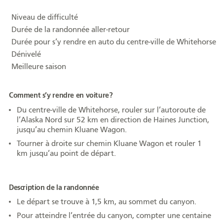
Formation
Niveau de difficulté
Entrepreneuriat
Durée de la randonnée aller-retour
Durée pour s’y rendre en auto du centre-ville de Whitehorse
Justice
Dénivelé
Meilleure saison
Arts et culture
Bénévolat
Comment s’y rendre en voiture?
Jeunesse
Du centre-ville de Whitehorse, rouler sur l’autoroute de
l’Alaska Nord sur 52 km en direction de Haines Junction,
50 ans +
jusqu’au chemin Kluane Wagon.
Soutien à domicile
Tourner à droite sur chemin Kluane Wagon et rouler 1
km jusqu’au point de départ.
Location d'équipement
Description de la randonnée
Tourisme
Le départ se trouve à 1,5 km, au sommet du canyon.
Pour atteindre l’entrée du canyon, compter une centaine