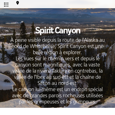
Spirit Canyon
À peine visible depuis la route de l'Alaska au
nord de Whitehorse, Spirit Canyon est une
Tous les
belle région à explorer.
événemen
Les vues sur le chemin vers et depuis le
canyon sont magnifiques, avec la vaste
vallée de la rivière Takhini en contrebas, la
vallée de l'Ibex au sud-est et la chaîne de
Sifton au nord-est.
Le canyon lui-même est un endroit spécial
Accueil et aide à l'établissement
avec de grandes parois rocheuses utilisées
par les grimpeuses et les grimpeurs.
Aide à l’emploi
Appui au recrutement