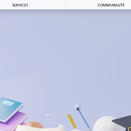
SERVICES
COMMUNAUTÉ
Accueil et aide à
Forma
l'établissement
Aide à l’emploi
Entrepre
Appui
Just
au recrutement