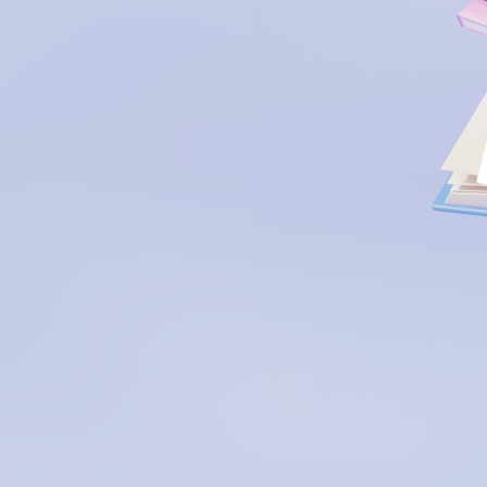
Journée de la
Portrait
francophonie
Histoire
Reconnaissance
Organismes
Émission Rencontres