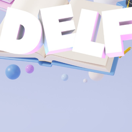
Centre de la
Équipe
francophonie
Médias
Nouvelles
C