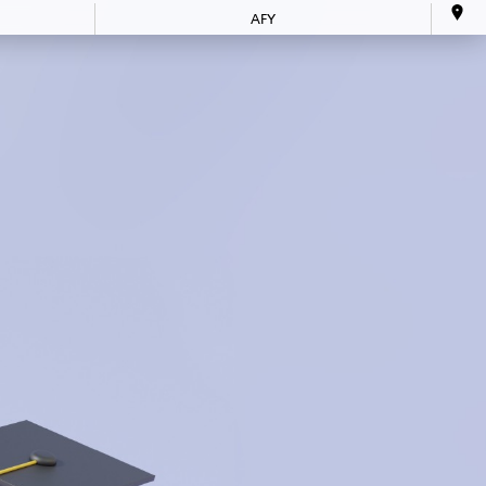
AFY
tion
Arts et culture
Jeunesse
Location
SERVICES
d'équipement
neuriat
Bénévolat
50 ans +
ice
Soutien à
domicile
Tourisme
AFY