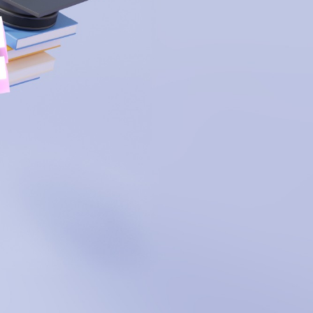
CA
À propos
Carrière
ommuniqués
Publications
Projets
Partenaires
spéciaux
financiers
Devenir membre