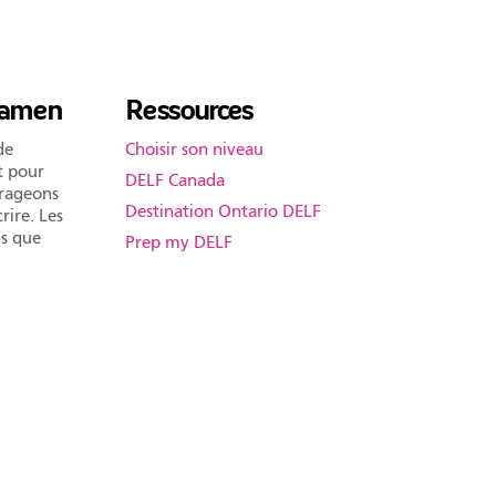
examen
Ressources
de
Choisir son niveau
t pour
DELF Canada
urageons
Destination Ontario DELF
rire. Les
is que
Prep my DELF