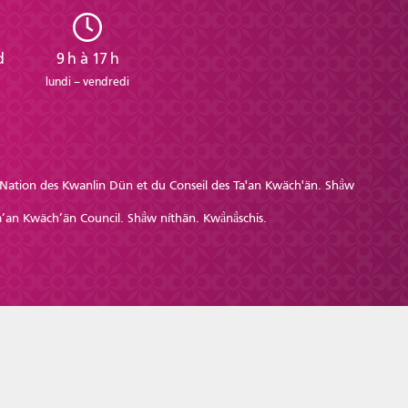
d
9 h à 17 h
lundi – vendredi
re Nation des Kwanlin Dün et du Conseil des Ta'an Kwäch'än. Shä̀w
’an Kwäch’än Council. Shä̀w níthän. Kwä̀nä̀schis.