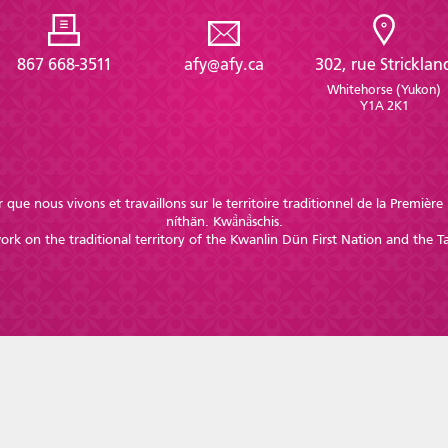
867 668-3511
afy@afy.ca
302, rue Stricklan
Whitehorse (Yukon)
Y1A 2K1
 que nous vivons et travaillons sur le territoire traditionnel de la Premiè
níthän. Kwä̀nä̀schis.
k on the traditional territory of the Kwanlin Dün First Nation and the Ta