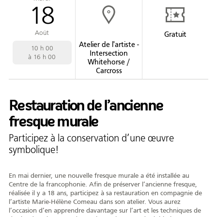
18
Formation
Entrepreneuriat
Aoüt
Gratuit
Justice
Atelier de l'artiste -
10 h 00
Intersection
16 h 00
Whitehorse /
Arts et culture
Carcross
Bénévolat
Restauration de l’ancienne
Jeunesse
fresque murale
50 ans +
Participez à la conservation d’une œuvre
Soutien à domicile
symbolique!
Location d'équipement
En mai dernier, une nouvelle fresque murale a été installée au
Centre de la francophonie. Afin de préserver l’ancienne fresque,
Tourisme
réalisée il y a 18 ans, participez à sa restauration en compagnie de
l’artiste Marie-Hélène Comeau dans son atelier. Vous aurez
l’occasion d’en apprendre davantage sur l’art et les techniques de