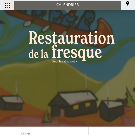
CALENDRIER
CALENDRIER
Tous les
Ce mois-ci
événements
SERVICES
Accueil et aide à l'établissement
Aide à l’emploi
Appui au recrutement
Mardi