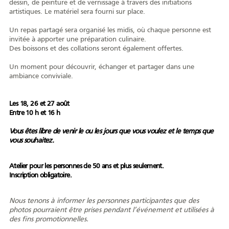
dessin, de peinture et de vernissage à travers des initiations
artistiques. Le matériel sera fourni sur place.
AFY
Un repas partagé sera organisé les midis, où chaque personne est
invitée à apporter une préparation culinaire.
Des boissons et des collations seront également offertes.
Un moment pour découvrir, échanger et partager dans une
Équipe
CA
À propos
Carrière
ambiance conviviale.
Les 18, 26 et 27 août
Entre 10 h et 16 h
Nouvelles
Communiqués
Publications
Projets
Partenaires
Vous êtes libre de venir le ou les jours que vous voulez et le temps que
spéciaux
financiers
vous souhaitez.
Atelier pour les personnes de 50 ans et plus seulement.
Inscription obligatoire.
Devenir membre
Nous tenons à informer les personnes participantes que des
photos pourraient être prises pendant l’événement et utilisées à
des fins promotionnelles.
COMMUNAUTÉ