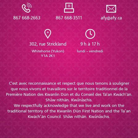
867 668-2663
867 668-3511
afy@afy.ca
302, rue Strickland
9 h à 17 h
Whitehorse (Yukon)
lundi – vendredi
Y1A 2K1
C'est avec reconnaissance et respect que nous tenons à souligner
que nous vivons et travaillons sur le territoire traditionnel de la
Première Nation des Kwanlin Dün et du Conseil des Ta'an Kwäch'än.
Shä̀w níthän. Kwä̀nä̀schis.
We respectfully acknowledge that we live and work on the
traditional territory of the Kwanlin Dün First Nation and the Ta’an
Kwäch’än Council. Shä̀w níthän. Kwä̀nä̀schis.