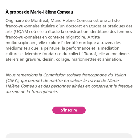
À propos de Marie-Hélène Comeau
Originaire de Montréal, Marie-Hélène Comeau est une artiste
franco-yukonnaise titulaire d’un doctorat en Études et pratiques des
arts (UQAM) où elle a étudié la construction identitaire des femmes
Portrait
Histoire
Organismes
franco-yukonnaises en contexte migratoire. Artiste
multidisciplinaire, elle explore l’identité nordique à travers des
médiums tels que la peinture, la performance et la médiation
culturelle. Membre fondatrice du collectif Tuoraf, elle anime divers
ateliers en gravure, dessin, collage, marionnettes et animation.
Centre de la
Médias
francophonie
Nous remercions la Commission scolaire francophone du Yukon
(CSFY), qui permet de mettre en valeur le travail de Marie-
Hélène Comeau et des personnes ainées en conservant la fresque
au sein de la francophonie.
Journée de la
Reconnaissance
Émission
S'inscrire
francophonie
Rencontres