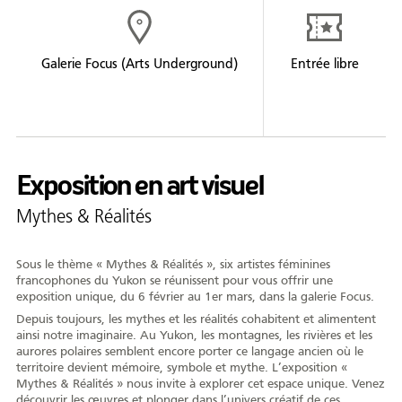
Formation
Entrepreneuriat
Galerie Focus (Arts Underground)
Entrée libre
Justice
Arts et culture
Bénévolat
Exposition en art visuel
Jeunesse
Mythes & Réalités
50 ans +
Soutien à domicile
Sous le thème « Mythes & Réalités », six artistes féminines
francophones du Yukon se réunissent pour vous offrir une
exposition unique, du 6 février au 1er mars, dans la galerie Focus.
Location d'équipement
Depuis toujours, les mythes et les réalités cohabitent et alimentent
ainsi notre imaginaire. Au Yukon, les montagnes, les rivières et les
Tourisme
aurores polaires semblent encore porter ce langage ancien où le
territoire devient mémoire, symbole et mythe. L’exposition «
Mythes & Réalités » nous invite à explorer cet espace unique. Venez
découvrir les œuvres et plonger dans l’univers créatif de ces