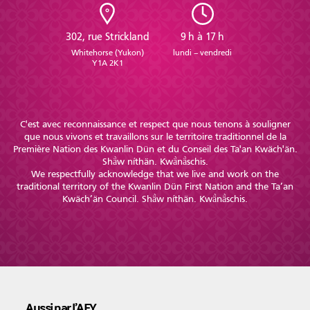
302, rue Strickland
9 h à 17 h
Whitehorse (Yukon)
lundi – vendredi
Y1A 2K1
C'est avec reconnaissance et respect que nous tenons à souligner
que nous vivons et travaillons sur le territoire traditionnel de la
Première Nation des Kwanlin Dün et du Conseil des Ta'an Kwäch'än.
Shä̀w níthän. Kwä̀nä̀schis.
We respectfully acknowledge that we live and work on the
traditional territory of the Kwanlin Dün First Nation and the Ta’an
Kwäch’än Council. Shä̀w níthän. Kwä̀nä̀schis.
Aussi par l’AFY