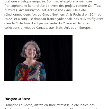
pratique artistique engagée. Son travail explore la mémoire
francophone et la nordicité à travers des projets comme
De fil en
histoires
,
Art Anonymous
et
Arts in the Park
. Elle a été
sélectionnée deux fois au Great Northern Arts Festival en 2011 et
2022, et a conçu le drapeau franco-yukonnais. Ses œuvres figurent
dans la Collection d’art permanente du Yukon et dans des
Portrait
Histoire
Organismes
collections privées au Canada, aux États-Unis et en Europe.
Centre de la
Médias
francophonie
Journée de la
Reconnaissance
Émission
francophonie
Rencontres
Françoise La Roche
Françoise La Roche, artiste en fibre et textile, a été initiée dès