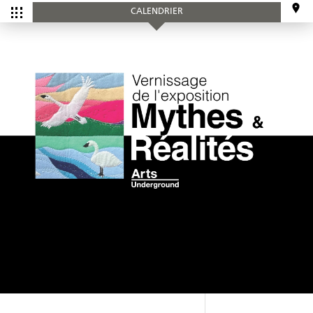
CALENDRIER
CALENDRIER
Tous les
Ce mois-ci
événements
SERVICES
Accueil et aide à l'établissement
Aide à l’emploi
Appui au recrutement