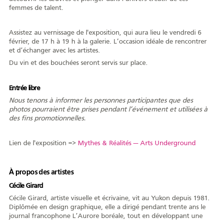
femmes de talent.
AFY
Assistez au vernissage de l'exposition, qui aura lieu le vendredi 6
février, de 17 h à 19 h à la galerie. L’occasion idéale de rencontrer
et d’échanger avec les artistes.
Du vin et des bouchées seront servis sur place.
Équipe
CA
À propos
Carrière
Entrée libre
Nous tenons à informer les personnes participantes que des
photos pourraient être prises pendant l’événement et utilisées à
des fins promotionnelles.
Nouvelles
Communiqués
Publications
Projets
Partenaires
spéciaux
financiers
Lien de l'exposition =>
Mythes & Réalités — Arts Underground
À propos des artistes
Devenir membre
Cécile Girard
Cécile Girard, artiste visuelle et écrivaine, vit au Yukon depuis 1981.
Diplômée en design graphique, elle a dirigé pendant trente ans le
journal francophone L’Aurore boréale, tout en développant une
COMMUNAUTÉ