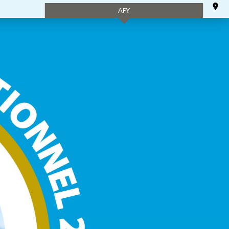
AFY
tion
Arts et culture
Jeunesse
Location
SERVICES
d'équipement
neuriat
Bénévolat
50 ans +
ice
Soutien à
domicile
Tourisme
AFY