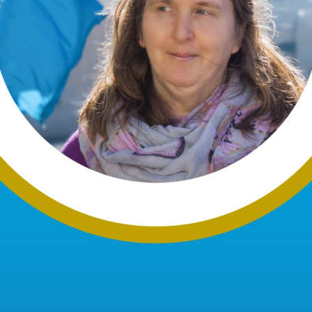
Centre de la
Équipe
francophonie
Médias
Nouvelles
C