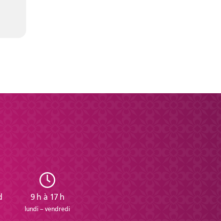
d
9 h à 17 h
lundi – vendredi