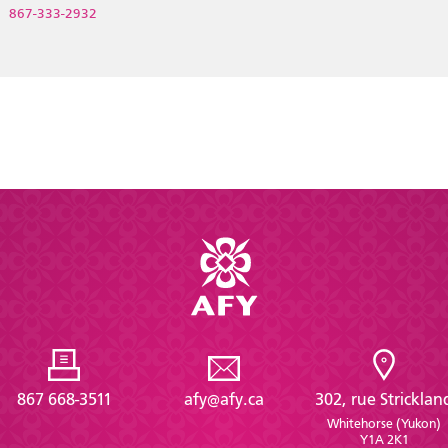
867-333-2932
867 668-3511
afy@afy.ca
302, rue Stricklan
Whitehorse (Yukon)
Y1A 2K1