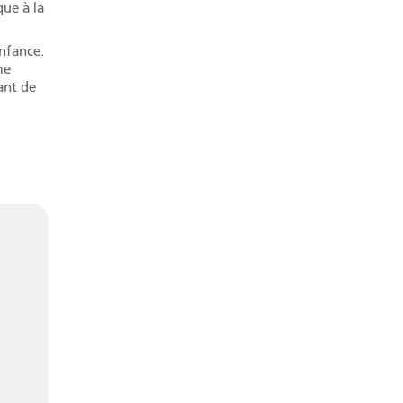
que à la
enfance.
me
ant de