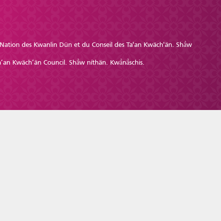
re Nation des Kwanlin Dün et du Conseil des Ta'an Kwäch'än. Shä̀w
’an Kwäch’än Council. Shä̀w níthän. Kwä̀nä̀schis.