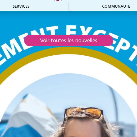
SERVICES
COMMUNAUTÉ
Accueil et aide à
Forma
l'établissement
Aide à l’emploi
Entrepre
Appui
Just
au recrutement