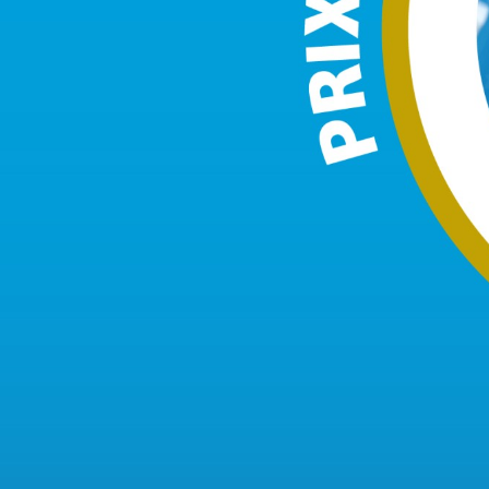
Journée de la
Portrait
francophonie
Histoire
Reconnaissance
Organismes
Émission Rencontres