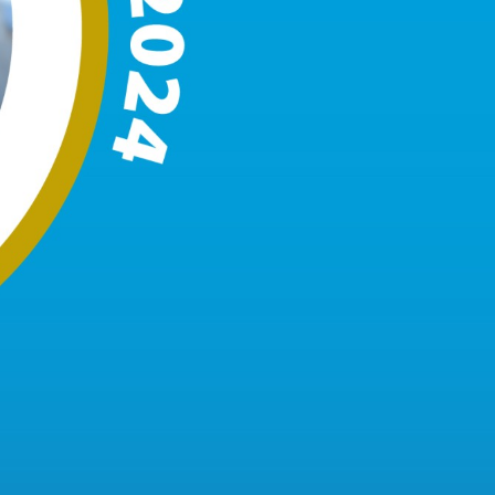
CA
À propos
Carrière
ommuniqués
Publications
Projets
Partenaires
spéciaux
financiers
Devenir membre