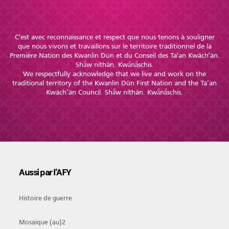
C'est avec reconnaissance et respect que nous tenons à souligner
que nous vivons et travaillons sur le territoire traditionnel de la
Première Nation des Kwanlin Dün et du Conseil des Ta'an Kwäch'än.
Shä̀w níthän. Kwä̀nä̀schis.
We respectfully acknowledge that we live and work on the
traditional territory of the Kwanlin Dün First Nation and the Ta’an
Kwäch’än Council. Shä̀w níthän. Kwä̀nä̀schis.
Aussi par l’AFY
Histoire de guerre
Mosaique (au)2