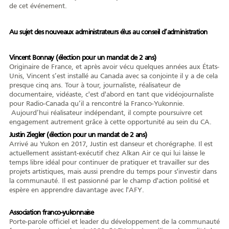
de cet événement.
Au sujet des nouveaux administrateurs élus au conseil d’administration
Portrait
Histoire
Organismes
Vincent Bonnay (élection pour un mandat de 2 ans)
Originaire de France, et après avoir vécu quelques années aux États-
Unis, Vincent s’est installé au Canada avec sa conjointe il y a de cela
presque cinq ans. Tour à tour, journaliste, réalisateur de
documentaire, vidéaste, c'est d'abord en tant que vidéojournaliste
pour Radio-Canada qu’il a rencontré la Franco-Yukonnie.
Centre de la
Médias
Aujourd’hui réalisateur indépendant, il compte poursuivre cet
francophonie
engagement autrement grâce à cette opportunité au sein du CA.
Justin Ziegler (élection pour un mandat de 2 ans)
Arrivé au Yukon en 2017, Justin est danseur et chorégraphe. Il est
actuellement assistant-exécutif chez Alkan Air ce qui lui laisse le
temps libre idéal pour continuer de pratiquer et travailler sur des
projets artistiques, mais aussi prendre du temps pour s'investir dans
Journée de la
Reconnaissance
Émission
la communauté. Il est passionné par le champ d'action politisé et
francophonie
Rencontres
espère en apprendre davantage avec l'AFY.
Association franco-yukonnaise
Porte-parole officiel et leader du développement de la communauté