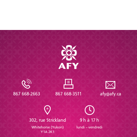
867 668-2663
867 668-3511
afy@afy.ca
302, rue Strickland
9 h à 17 h
Whitehorse (Yukon)
lundi – vendredi
Y1A 2K1