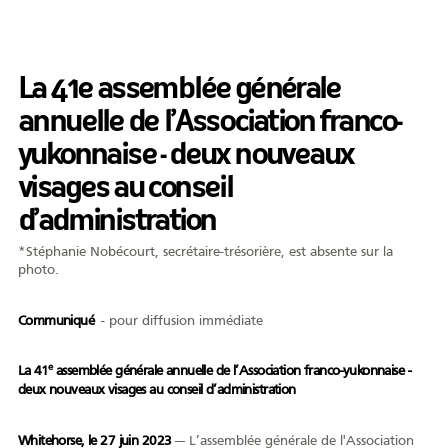
Formation
Entrepreneuriat
La 41e assemblée générale
Justice
annuelle de l’Association franco-
Arts et culture
yukonnaise - deux nouveaux
Bénévolat
visages au conseil
d’administration
Jeunesse
*Stéphanie Nobécourt, secrétaire-trésorière, est absente sur la
50 ans +
photo.
Soutien à domicile
Communiqué
- pour diffusion immédiate
Location d'équipement
e
La 41
assemblée générale annuelle de l’Association franco-yukonnaise -
Tourisme
deux nouveaux visages au conseil d’administration
Whitehorse, le 27 juin 2023
— L’assemblée générale de l'Association