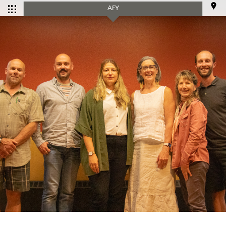
AFY
CALENDRIER
Tous les
Ce mois-ci
événements
SERVICES
Accueil et aide à l'établissement
Aide à l’emploi
Appui au recrutement