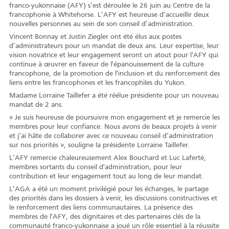
franco-yukonnaise (AFY) s’est déroulée le 26 juin au Centre de la
AFY
francophonie à Whitehorse. L’AFY est heureuse d’accueillir deux
nouvelles personnes au sein de son conseil d’administration.
Vincent Bonnay et Justin Ziegler ont été élus aux postes
d’administrateurs pour un mandat de deux ans. Leur expertise, leur
vision novatrice et leur engagement seront un atout pour l'AFY qui
continue à œuvrer en faveur de l'épanouissement de la culture
Équipe
CA
À propos
Carrière
francophone, de la promotion de l'inclusion et du renforcement des
liens entre les francophones et les francophiles du Yukon.
Madame Lorraine Taillefer a été réélue présidente pour un nouveau
mandat de 2 ans.
« Je suis heureuse de poursuivre mon engagement et je remercie les
membres pour leur confiance. Nous avons de beaux projets à venir
Nouvelles
Communiqués
Publications
Projets
Partenaires
et j’ai hâte de collaborer avec ce nouveau conseil d’administration
spéciaux
financiers
sur nos priorités », souligne la présidente Lorraine Taillefer.
L’AFY remercie chaleureusement Alex Bouchard et Luc Laferté,
membres sortants du conseil d'administration, pour leur
contribution et leur engagement tout au long de leur mandat.
Devenir membre
L’AGA a été un moment privilégié pour les échanges, le partage
des priorités dans les dossiers à venir, les discussions constructives et
le renforcement des liens communautaires. La présence des
membres de l'AFY, des dignitaires et des partenaires clés de la
COMMUNAUTÉ
communauté franco-yukonnaise a joué un rôle essentiel à la réussite